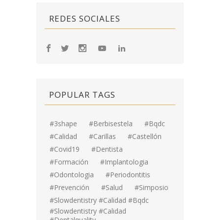
REDES SOCIALES
POPULAR TAGS
#3shape
#berbisestela
#bqdc
#calidad
#carillas
#Castellón
#covid19
#dentista
#formación
#implantologia
#odontologia
#periodontitis
#prevención
#salud
#simposio
#Slowdentistry #calidad #bqdc
#Slowdentistry #calidad
#dentalquality