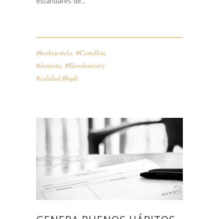
estándares de...
#berbisestela
,
#Castellón
,
#dentista
,
#Slowdentistry
#calidad #bqdc