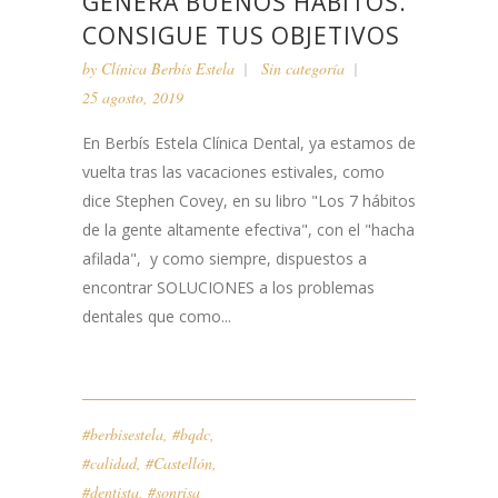
GENERA BUENOS HÁBITOS.
CONSIGUE TUS OBJETIVOS
by
Clínica Berbís Estela
Sin categoría
25 agosto, 2019
En Berbís Estela Clínica Dental, ya estamos de
vuelta tras las vacaciones estivales, como
dice Stephen Covey, en su libro "Los 7 hábitos
de la gente altamente efectiva", con el "hacha
afilada", y como siempre, dispuestos a
encontrar SOLUCIONES a los problemas
dentales que como...
#berbisestela
,
#bqdc
,
#calidad
,
#Castellón
,
#dentista
,
#sonrisa