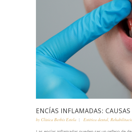
ENCÍAS INFLAMADAS: CAUSAS
by
Clínica Berbís Estela
Estética dental
,
Rehabilitaci
Las encías inflamadas pueden ser un reflejo de d