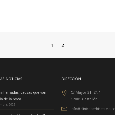
1
2
AS NOTICIAS
DIRECCIÓN
 inflamadas: causas que van
C/ Mayor 21, 2º, 1
lá de la boca
12001 Castellón
embre, 2025
info@clinicaberbisestela.