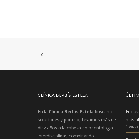
CLÍNICA BERBÍS ESTELA
ÚLTIM
En la
Clínica Berbís Estela
buscamos
Encías
soluciones y por eso, llevamos más de
más al
1 septi
diez años a la cabeza en odontología
interdisciplinar, combinando