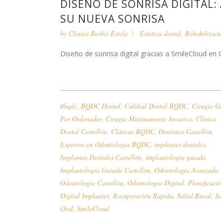
DISEÑO DE SONRISA DIGITAL:
SU NUEVA SONRISA
by
Clínica Berbís Estela
Estética dental
,
Rehabilitaci
Diseño de sonrisa digital gracias a SmileCloud en Cl
#bqdc
,
BQDC Dental
,
Calidad Dental BQDC
,
Cirugía G
Por Ordenador
,
Cirugía Mínimamente Invasiva
,
Clínica
Dental Castellón
,
Clínicas BQDC
,
Dentistas Castellón
,
Expertos en Odontología BQDC
,
implantes dentales
,
Implantes Dentales Castellón
,
implantología guiada
,
Implantología Guiada Castellón
,
Odontología Avanzada
,
Odontología Castellón
,
Odontología Digital
,
Planificaci
Digital Implantes
,
Recuperación Rápida
,
Salud Bucal
,
S
Oral
,
SmileCloud