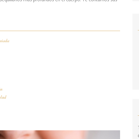
uiada
ón
alud