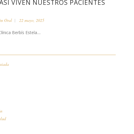
 ASÍ VIVEN NUESTROS PACIENTES
ón Oral
22 mayo, 2025
ínica Berbís Estela....
uiada
ón
alud