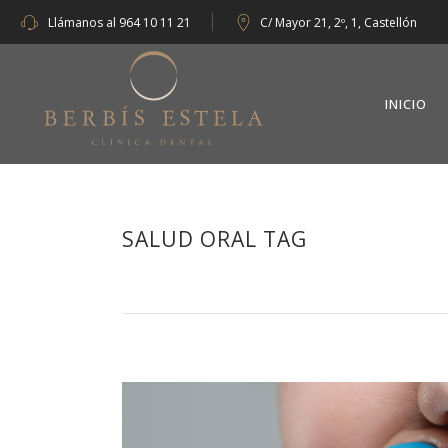
Llámanos al
964 10 11 21
C/ Mayor 21, 2º, 1, Castellón
INICIO
SALUD ORAL TAG