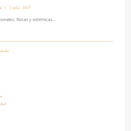
al
2 julio, 2025
nales, físicas y sistémicas....
uiada
ón
alud