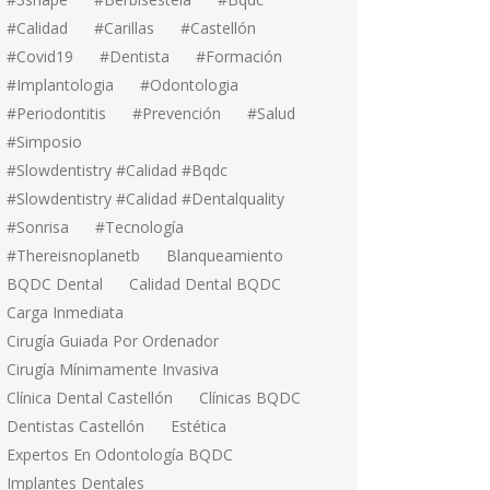
#calidad
#carillas
#Castellón
#covid19
#dentista
#formación
#implantologia
#odontologia
#periodontitis
#prevención
#salud
#simposio
#Slowdentistry #calidad #bqdc
#Slowdentistry #calidad #dentalquality
#sonrisa
#tecnología
#thereisnoplanetb
Blanqueamiento
BQDC Dental
Calidad Dental BQDC
Carga Inmediata
Cirugía Guiada Por Ordenador
Cirugía Mínimamente Invasiva
Clínica Dental Castellón
Clínicas BQDC
Dentistas Castellón
Estética
Expertos En Odontología BQDC
Implantes Dentales