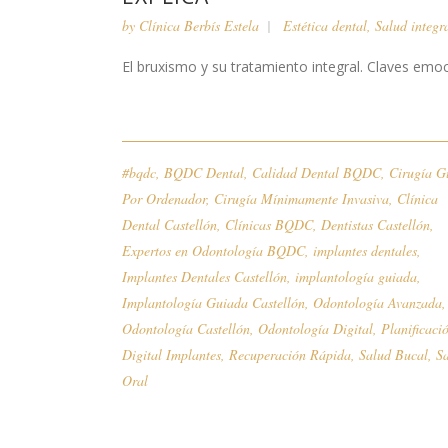
by
Clínica Berbís Estela
Estética dental
,
Salud integr
El bruxismo y su tratamiento integral. Claves emocio
#bqdc
,
BQDC Dental
,
Calidad Dental BQDC
,
Cirugía G
Por Ordenador
,
Cirugía Mínimamente Invasiva
,
Clínica
Dental Castellón
,
Clínicas BQDC
,
Dentistas Castellón
,
Expertos en Odontología BQDC
,
implantes dentales
,
Implantes Dentales Castellón
,
implantología guiada
,
Implantología Guiada Castellón
,
Odontología Avanzada
,
Odontología Castellón
,
Odontología Digital
,
Planificaci
Digital Implantes
,
Recuperación Rápida
,
Salud Bucal
,
S
Oral