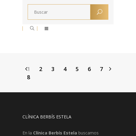
1
2
3
4
5
6
7
8
CLÍNICA BERBÍS ESTELA
En la
Clínica Berbís Estela
buscamos