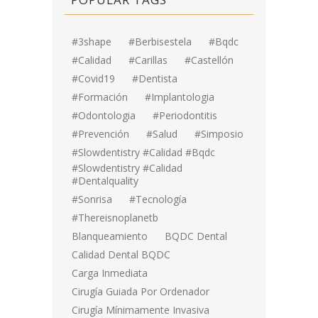
#3shape
#berbisestela
#bqdc
#calidad
#carillas
#Castellón
#covid19
#dentista
#formación
#implantologia
#odontologia
#periodontitis
#prevención
#salud
#simposio
#Slowdentistry #calidad #bqdc
#Slowdentistry #calidad
#dentalquality
#sonrisa
#tecnología
#thereisnoplanetb
Blanqueamiento
BQDC Dental
Calidad Dental BQDC
Carga Inmediata
Cirugía Guiada Por Ordenador
Cirugía Mínimamente Invasiva