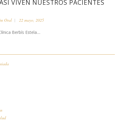
 ASÍ VIVEN NUESTROS PACIENTES
ón Oral
22 mayo, 2025
ínica Berbís Estela....
uiada
ón
alud