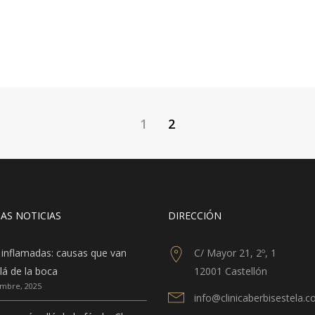
1
2
AS NOTICIAS
DIRECCIÓN
 inflamadas: causas que van
C/ Mayor 21, 2º, 1
lá de la boca
12001 Castellón
embre, 2025
info@clinicaberbisestela.