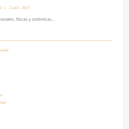
al
2 julio, 2025
nales, físicas y sistémicas....
uiada
ón
alud