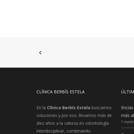
CLÍNICA BERBÍS ESTELA
ÚLTIM
En la
Clínica Berbís Estela
buscamos
Encías
soluciones y por eso, llevamos más de
más al
1 septi
diez años a la cabeza en odontología
interdisciplinar, combinando