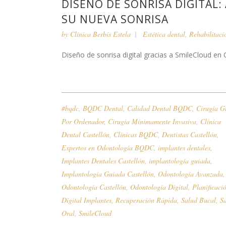
DISEÑO DE SONRISA DIGITAL:
SU NUEVA SONRISA
by
Clínica Berbís Estela
Estética dental
,
Rehabilitaci
Diseño de sonrisa digital gracias a SmileCloud en Cl
#bqdc
,
BQDC Dental
,
Calidad Dental BQDC
,
Cirugía G
Por Ordenador
,
Cirugía Mínimamente Invasiva
,
Clínica
Dental Castellón
,
Clínicas BQDC
,
Dentistas Castellón
,
Expertos en Odontología BQDC
,
implantes dentales
,
Implantes Dentales Castellón
,
implantología guiada
,
Implantología Guiada Castellón
,
Odontología Avanzada
,
Odontología Castellón
,
Odontología Digital
,
Planificaci
Digital Implantes
,
Recuperación Rápida
,
Salud Bucal
,
S
Oral
,
SmileCloud