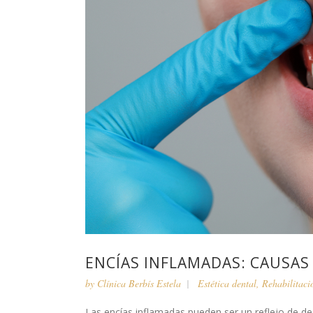
ENCÍAS INFLAMADAS: CAUSAS
by
Clínica Berbís Estela
Estética dental
,
Rehabilitaci
Las encías inflamadas pueden ser un reflejo de d