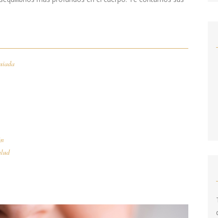
uiada
ón
alud