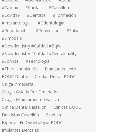
#calidad
#carillas
#Castellón
#covid19
#dentista
#formación
#implantologia
#odontologia
#periodontitis
#prevención
#salud
#simposio
#Slowdentistry #calidad #bqdc
#Slowdentistry #calidad #dentalquality
#sonrisa
#tecnología
#thereisnoplanetb
Blanqueamiento
BQDC Dental
Calidad Dental BQDC
Carga Inmediata
Cirugía Guiada Por Ordenador
Cirugía Mínimamente Invasiva
Clínica Dental Castellón
Clínicas BQDC
Dentistas Castellón
Estética
Expertos En Odontología BQDC
Implantes Dentales