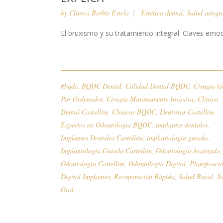
by
Clínica Berbís Estela
Estética dental
,
Salud integr
El bruxismo y su tratamiento integral. Claves emocio
#bqdc
,
BQDC Dental
,
Calidad Dental BQDC
,
Cirugía G
Por Ordenador
,
Cirugía Mínimamente Invasiva
,
Clínica
Dental Castellón
,
Clínicas BQDC
,
Dentistas Castellón
,
Expertos en Odontología BQDC
,
implantes dentales
,
Implantes Dentales Castellón
,
implantología guiada
,
Implantología Guiada Castellón
,
Odontología Avanzada
,
Odontología Castellón
,
Odontología Digital
,
Planificaci
Digital Implantes
,
Recuperación Rápida
,
Salud Bucal
,
S
Oral