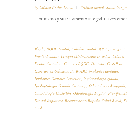
by
Clínica Berbís Estela
Estética dental
,
Salud integr
El bruxismo y su tratamiento integral. Claves emocio
#bqdc
,
BQDC Dental
,
Calidad Dental BQDC
,
Cirugía G
Por Ordenador
,
Cirugía Mínimamente Invasiva
,
Clínica
Dental Castellón
,
Clínicas BQDC
,
Dentistas Castellón
,
Expertos en Odontología BQDC
,
implantes dentales
,
Implantes Dentales Castellón
,
implantología guiada
,
Implantología Guiada Castellón
,
Odontología Avanzada
,
Odontología Castellón
,
Odontología Digital
,
Planificaci
Digital Implantes
,
Recuperación Rápida
,
Salud Bucal
,
S
Oral