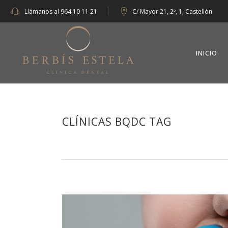
Llámanos al
964 10 11 21
C/ Mayor 21, 2º, 1, Castellón
INICIO
CLÍNICAS BQDC TAG