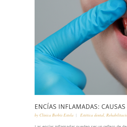
ENCÍAS INFLAMADAS: CAUSAS
by
Clínica Berbís Estela
Estética dental
,
Rehabilitaci
Las encías inflamadas pueden ser un reflejo de d