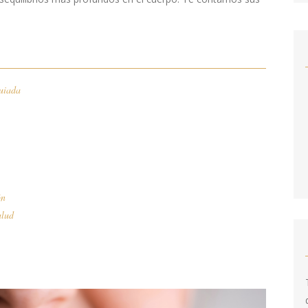
uiada
ón
alud