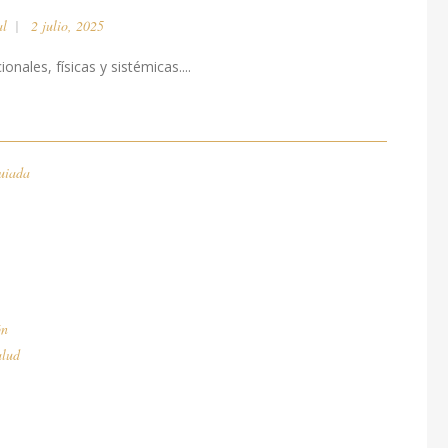
al
2 julio, 2025
nales, físicas y sistémicas....
uiada
ón
alud