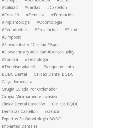
#calidad
#carillas
#Castellón
#covid19
#dentista
#formación
#implantologia
#odontologia
#periodontitis
#prevención
#salud
#simposio
#Slowdentistry #calidad #bqdc
#Slowdentistry #calidad #dentalquality
#sonrisa
#tecnología
#thereisnoplanetb
Blanqueamiento
BQDC Dental
Calidad Dental BQDC
Carga Inmediata
Cirugía Guiada Por Ordenador
Cirugía Mínimamente Invasiva
Clínica Dental Castellón
Clínicas BQDC
Dentistas Castellón
Estética
Expertos En Odontología BQDC
Implantes Dentales