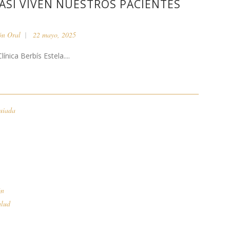
 ASÍ VIVEN NUESTROS PACIENTES
ón Oral
22 mayo, 2025
ínica Berbís Estela....
uiada
ón
alud