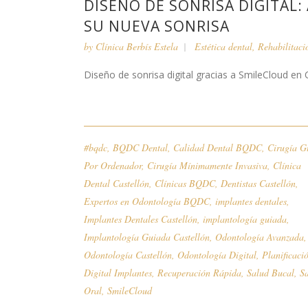
DISEÑO DE SONRISA DIGITAL:
SU NUEVA SONRISA
by
Clínica Berbís Estela
Estética dental
,
Rehabilitaci
Diseño de sonrisa digital gracias a SmileCloud en Cl
#bqdc
,
BQDC Dental
,
Calidad Dental BQDC
,
Cirugía G
Por Ordenador
,
Cirugía Mínimamente Invasiva
,
Clínica
Dental Castellón
,
Clínicas BQDC
,
Dentistas Castellón
,
Expertos en Odontología BQDC
,
implantes dentales
,
Implantes Dentales Castellón
,
implantología guiada
,
Implantología Guiada Castellón
,
Odontología Avanzada
,
Odontología Castellón
,
Odontología Digital
,
Planificaci
Digital Implantes
,
Recuperación Rápida
,
Salud Bucal
,
S
Oral
,
SmileCloud