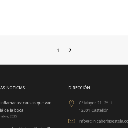
1
2
AS NOTICIAS
DIRECCIÓN
 inflamadas: causas que van
C/ Mayor 21, 2º, 1
lá de la boca
12001 Castellón
embre, 2025
info@clinicaberbisestela.