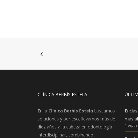
CLÍNICA BERBÍS ESTELA
ÚLTIM
En la
Clínica Berbís Estela
buscamos
Encías
soluciones y por eso, llevamos más de
más al
1 septi
diez años a la cabeza en odontología
interdisciplinar, combinando