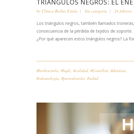
TRIÁNGULOS NEGROS: EL ENE
by
Clínica Berbís Estela
Sin categoría
24 febrero,
Los triángulos negros, también llamados troneras
consecuencia de la pérdida de tejidos de soporte.
¿Por qué aparecen estos triángulos negros? La fo
#berbisestela
,
#bqdc
,
#calidad
,
#Castellón
,
#dentista
,
#odontologia
,
#periodontitis
,
#salud