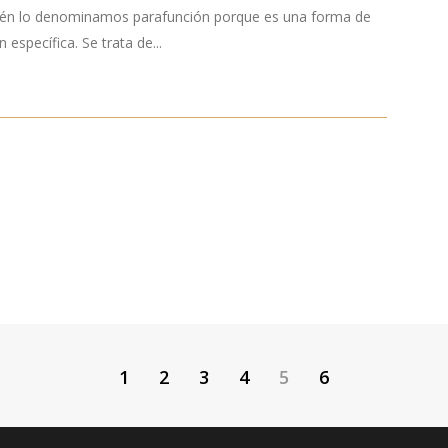
ién lo denominamos parafunción porque es una forma de
específica. Se trata de...
1
2
3
4
5
6