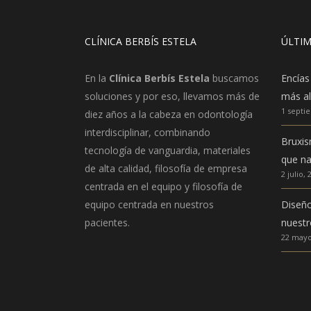
CLÍNICA BERBÍS ESTELA
ÚLTIM
En la
Clínica Berbís Estela
buscamos
Encías
soluciones y por eso, llevamos más de
más al
1 septi
diez años a la cabeza en odontología
interdisciplinar, combinando
Bruxis
tecnología de vanguardia, materiales
que na
de alta calidad, filosofía de empresa
2 julio, 
centrada en el equipo y filosofía de
equipo centrada en nuestros
Diseño 
pacientes.
nuestr
22 mayo