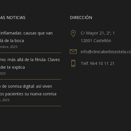
AS NOTICIAS
DIRECCIÓN
 inflamadas: causas que van
C/ Mayor 21, 2º, 1
lá de la boca
12001 Castellón
embre, 2025
info@clinicaberbisestela.
mo: más allá de la férula. Claves
Telf. 964 10 11 21
die te explica
2025
de sonrisa digital: así viven
os pacientes su nueva sonrisa
, 2025