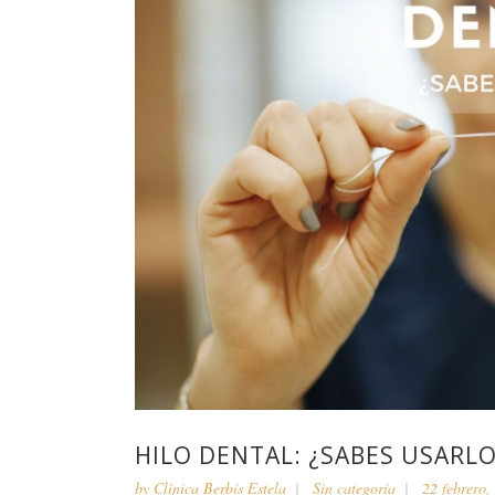
HILO DENTAL: ¿SABES USARLO
by
Clínica Berbís Estela
Sin categoría
22 febrero,