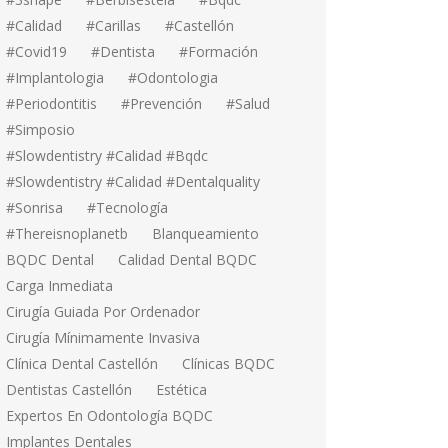
#calidad
#carillas
#Castellón
#covid19
#dentista
#formación
#implantologia
#odontologia
#periodontitis
#prevención
#salud
#simposio
#Slowdentistry #calidad #bqdc
#Slowdentistry #calidad #dentalquality
#sonrisa
#tecnología
#thereisnoplanetb
Blanqueamiento
BQDC Dental
Calidad Dental BQDC
Carga Inmediata
Cirugía Guiada Por Ordenador
Cirugía Mínimamente Invasiva
Clínica Dental Castellón
Clínicas BQDC
Dentistas Castellón
Estética
Expertos En Odontología BQDC
Implantes Dentales