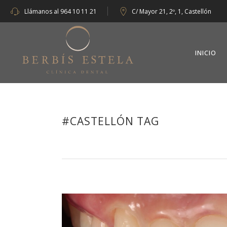
Llámanos al
964 10 11 21
C/ Mayor 21, 2º, 1, Castellón
INICIO
#CASTELLÓN TAG