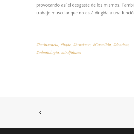
provocando así el desgaste de los mismos. Tamb
trabajo muscular que no está dirigida a una función 
#berbisestela
,
#bqdc
,
#bruxismo
,
#Castellón
,
#dentista
,
#odontologia
,
mindfulness