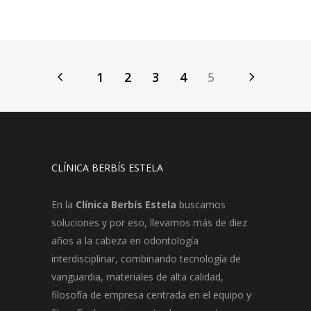
1
2
3
4
5
CLÍNICA BERBÍS ESTELA
En la
Clínica Berbís Estela
buscamos
soluciones y por eso, llevamos más de diez
años a la cabeza en odontología
interdisciplinar, combinando tecnología de
vanguardia, materiales de alta calidad,
filosofía de empresa centrada en el equipo y