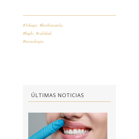
#3shape
,
#berbisestela
,
#bqdc
,
#calidad
,
#tecnología
ÚLTIMAS NOTICIAS