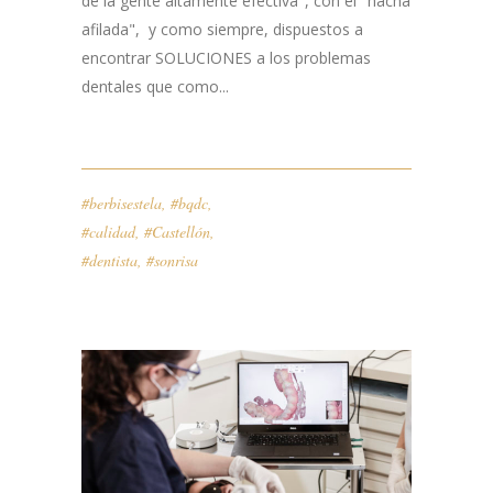
de la gente altamente efectiva", con el "hacha
afilada", y como siempre, dispuestos a
encontrar SOLUCIONES a los problemas
dentales que como...
#berbisestela
,
#bqdc
,
#calidad
,
#Castellón
,
#dentista
,
#sonrisa