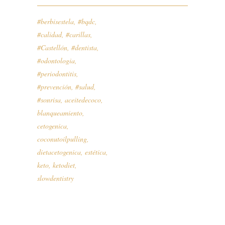
#berbisestela
,
#bqdc
,
#calidad
,
#carillas
,
#Castellón
,
#dentista
,
#odontologia
,
#periodontitis
,
#prevención
,
#salud
,
#sonrisa
,
aceitedecoco
,
blanqueamiento
,
cetogenica
,
coconutoilpulling
,
dietacetogenica
,
estética
,
keto
,
ketodiet
,
slowdentistry