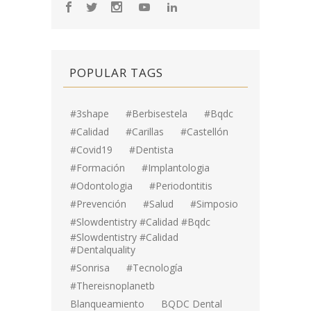
POPULAR TAGS
#3shape
#berbisestela
#bqdc
#calidad
#carillas
#Castellón
#covid19
#dentista
#formación
#implantologia
#odontologia
#periodontitis
#prevención
#salud
#simposio
#Slowdentistry #calidad #bqdc
#Slowdentistry #calidad
#dentalquality
#sonrisa
#tecnología
#thereisnoplanetb
Blanqueamiento
BQDC Dental