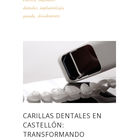
dentales
,
implantología
guiada
,
slowdentistry
CARILLAS DENTALES EN
CASTELLÓN:
TRANSFORMANDO