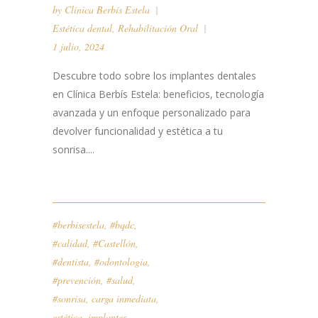
by
Clínica Berbís Estela
Estética dental
,
Rehabilitación Oral
1 julio, 2024
Descubre todo sobre los implantes dentales
en Clínica Berbís Estela: beneficios, tecnología
avanzada y un enfoque personalizado para
devolver funcionalidad y estética a tu
sonrisa....
#berbisestela
,
#bqdc
,
#calidad
,
#Castellón
,
#dentista
,
#odontologia
,
#prevención
,
#salud
,
#sonrisa
,
carga inmediata
,
estética
,
implantes