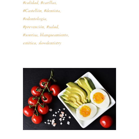
#calidad
,
#carillas
,
#Castellón
,
#dentista
,
#odontologia
,
#prevención
,
#salud
,
#sonrisa
,
blanqueamiento
,
estética
,
slowdentistry