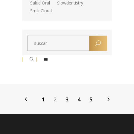
Salud Oral
Slowdentistry
SmileCloud
1
2
3
4
5