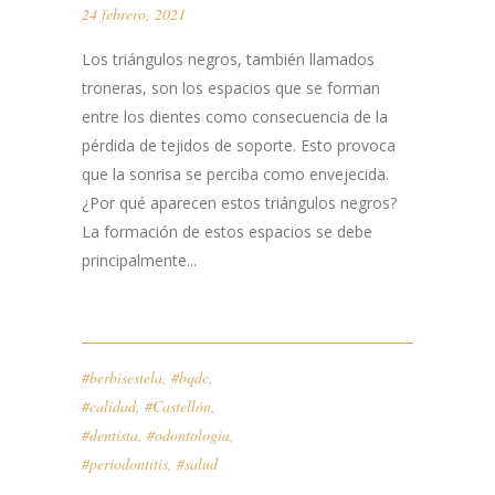
24 febrero, 2021
Los triángulos negros, también llamados
troneras, son los espacios que se forman
entre los dientes como consecuencia de la
pérdida de tejidos de soporte. Esto provoca
que la sonrisa se perciba como envejecida.
¿Por qué aparecen estos triángulos negros?
La formación de estos espacios se debe
principalmente...
#berbisestela
,
#bqdc
,
#calidad
,
#Castellón
,
#dentista
,
#odontologia
,
#periodontitis
,
#salud