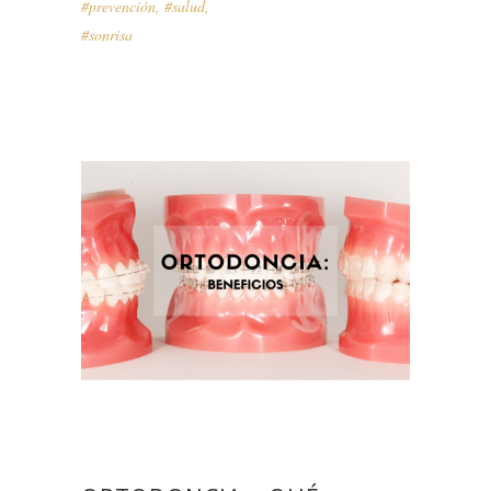
#prevención
,
#salud
,
#sonrisa