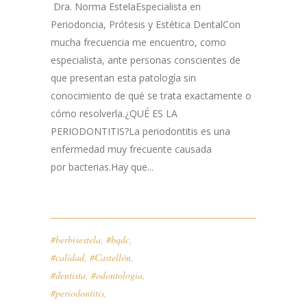
Dra. Norma EstelaEspecialista en
Periodoncia, Prótesis y Estética DentalCon
mucha frecuencia me encuentro, como
especialista, ante personas conscientes de
que presentan esta patología sin
conocimiento de qué se trata exactamente o
cómo resolverla.¿QUÉ ES LA
PERIODONTITIS?La periodontitis es una
enfermedad muy frecuente causada
por bacterias.Hay que...
#berbisestela
,
#bqdc
,
#calidad
,
#Castellón
,
#dentista
,
#odontologia
,
#periodontitis
,