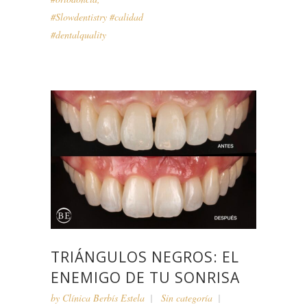
#Slowdentistry #calidad
#dentalquality
TRIÁNGULOS NEGROS: EL
ENEMIGO DE TU SONRISA
by
Clínica Berbís Estela
Sin categoría