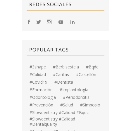
REDES SOCIALES
POPULAR TAGS
#3shape
#berbisestela
#bqdc
#calidad
#carillas
#Castellón
#covid19
#dentista
#formación
#implantologia
#odontologia
#periodontitis
#prevención
#salud
#simposio
#Slowdentistry #calidad #bqdc
#Slowdentistry #calidad
#dentalquality