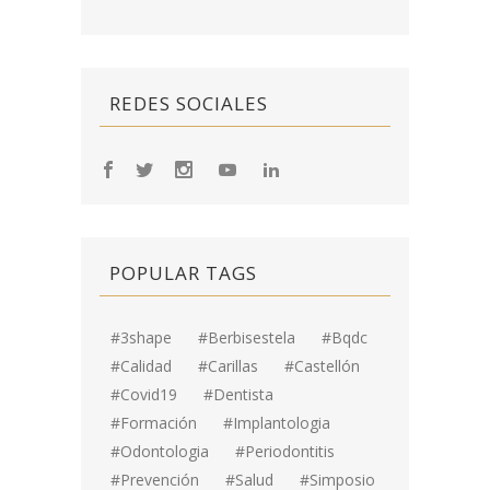
REDES SOCIALES
POPULAR TAGS
#3shape
#berbisestela
#bqdc
#calidad
#carillas
#Castellón
#covid19
#dentista
#formación
#implantologia
#odontologia
#periodontitis
#prevención
#salud
#simposio