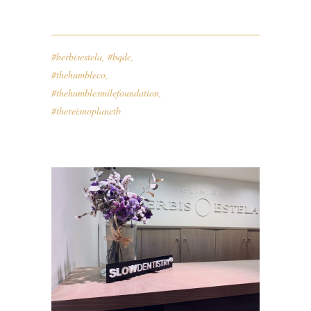
#berbisestela
,
#bqdc
,
#thehumbleco
,
#thehumblesmilefoundation
,
#thereisnoplanetb