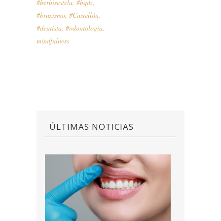
#berbisestela
,
#bqdc
,
#bruxismo
,
#Castellón
,
#dentista
,
#odontologia
,
mindfulness
ÚLTIMAS NOTICIAS