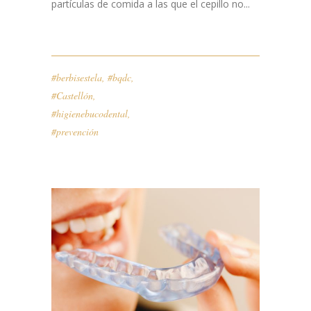
partículas de comida a las que el cepillo no...
#berbisestela
,
#bqdc
,
#Castellón
,
#higienebucodental
,
#prevención