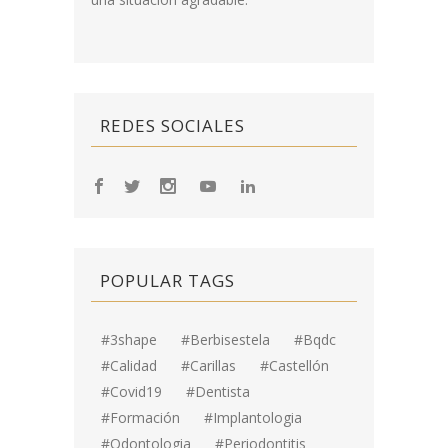
REDES SOCIALES
POPULAR TAGS
#3shape
#berbisestela
#bqdc
#calidad
#carillas
#Castellón
#covid19
#dentista
#formación
#implantologia
#odontologia
#periodontitis