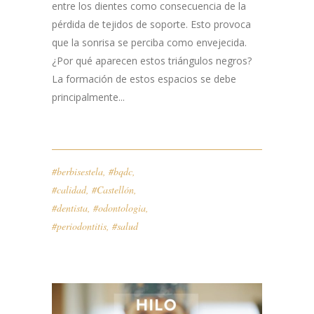
entre los dientes como consecuencia de la
pérdida de tejidos de soporte. Esto provoca
que la sonrisa se perciba como envejecida.
¿Por qué aparecen estos triángulos negros?
La formación de estos espacios se debe
principalmente...
#berbisestela
,
#bqdc
,
#calidad
,
#Castellón
,
#dentista
,
#odontologia
,
#periodontitis
,
#salud