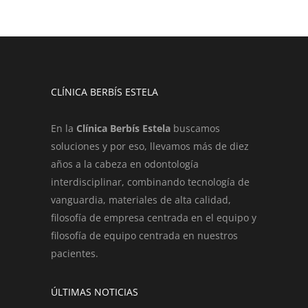
CLÍNICA BERBÍS ESTELA
En la
Clínica Berbís Estela
buscamos
soluciones y por eso, llevamos más de diez
años a la cabeza en odontología
interdisciplinar, combinando tecnología de
vanguardia, materiales de alta calidad,
filosofía de empresa centrada en el equipo y
filosofía de equipo centrada en nuestros
pacientes.
ÚLTIMAS NOTICIAS