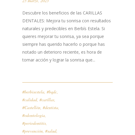
25 marzo, 2023
Descubre los beneficios de las CARILLAS
DENTALES: Mejora tu sonrisa con resultados
naturales y predecibles en Berbís Estela. Si
quieres mejorar tu sonrisa, ya sea porque
siempre has querido hacerlo o porque has
notado un deterioro reciente, es hora de
tomar acción y lograr la sonrisa que...
#berbisestela
,
#bqdc
,
#calidad
,
#carillas
,
#Castellón
,
#dentista
,
#odontologia
,
#periodontitis
,
#prevención
,
#salud
,