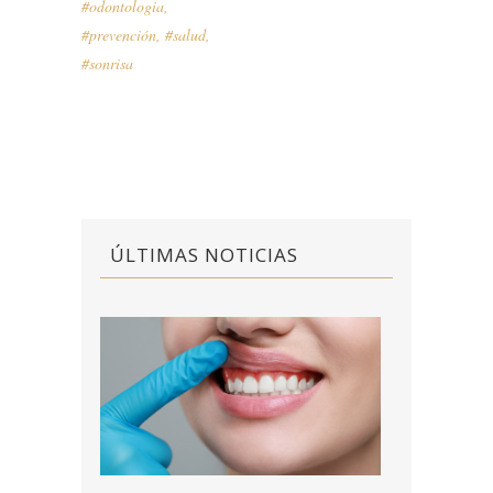
#odontologia
,
#prevención
,
#salud
,
#sonrisa
ÚLTIMAS NOTICIAS