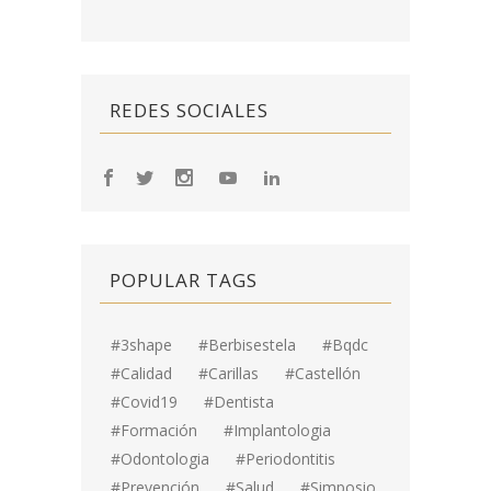
REDES SOCIALES
POPULAR TAGS
#3shape
#berbisestela
#bqdc
#calidad
#carillas
#Castellón
#covid19
#dentista
#formación
#implantologia
#odontologia
#periodontitis
#prevención
#salud
#simposio