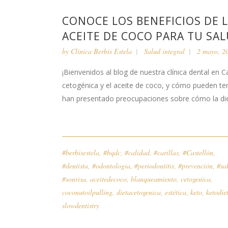
CONOCE LOS BENEFICIOS DE L
ACEITE DE COCO PARA TU SA
by
Clínica Berbís Estela
Salud integral
2 mayo, 2
¡Bienvenidos al blog de nuestra clínica dental en 
cetogénica y el aceite de coco, y cómo pueden ten
han presentado preocupaciones sobre cómo la diet
#berbisestela
,
#bqdc
,
#calidad
,
#carillas
,
#Castellón
,
#dentista
,
#odontologia
,
#periodontitis
,
#prevención
,
#sa
#sonrisa
,
aceitedecoco
,
blanqueamiento
,
cetogenica
,
coconutoilpulling
,
dietacetogenica
,
estética
,
keto
,
ketodie
slowdentistry