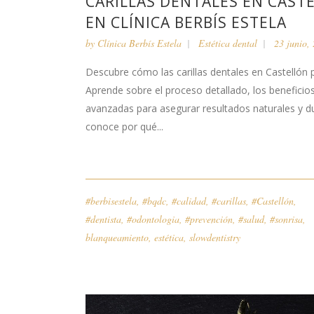
CARILLAS DENTALES EN CAS
EN CLÍNICA BERBÍS ESTELA
by
Clínica Berbís Estela
Estética dental
23 junio,
Descubre cómo las carillas dentales en Castellón p
Aprende sobre el proceso detallado, los beneficio
avanzadas para asegurar resultados naturales y d
conoce por qué...
#berbisestela
,
#bqdc
,
#calidad
,
#carillas
,
#Castellón
,
#dentista
,
#odontologia
,
#prevención
,
#salud
,
#sonrisa
,
blanqueamiento
,
estética
,
slowdentistry