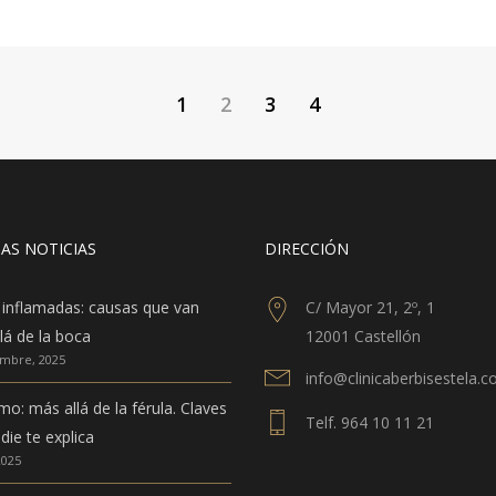
1
2
3
4
AS NOTICIAS
DIRECCIÓN
 inflamadas: causas que van
C/ Mayor 21, 2º, 1
lá de la boca
12001 Castellón
embre, 2025
info@clinicaberbisestela.
mo: más allá de la férula. Claves
Telf. 964 10 11 21
die te explica
2025