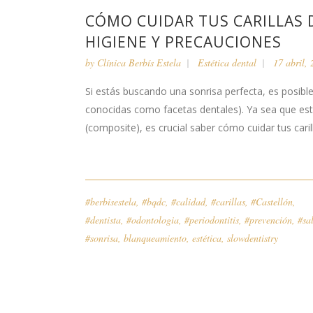
CÓMO CUIDAR TUS CARILLAS 
HIGIENE Y PRECAUCIONES
by
Clínica Berbís Estela
Estética dental
17 abril,
Si estás buscando una sonrisa perfecta, es posible
conocidas como facetas dentales). Ya sea que esté
(composite), es crucial saber cómo cuidar tus car
#berbisestela
,
#bqdc
,
#calidad
,
#carillas
,
#Castellón
,
#dentista
,
#odontologia
,
#periodontitis
,
#prevención
,
#sa
#sonrisa
,
blanqueamiento
,
estética
,
slowdentistry