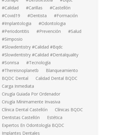
#calidad
#carillas
#Castellón
#covid19
#dentista
#formación
#implantologia
#odontologia
#periodontitis
#prevención
#salud
#simposio
#Slowdentistry #calidad #bqdc
#Slowdentistry #calidad #dentalquality
#sonrisa
#tecnología
#thereisnoplanetb
Blanqueamiento
BQDC Dental
Calidad Dental BQDC
Carga Inmediata
Cirugía Guiada Por Ordenador
Cirugía Mínimamente Invasiva
Clínica Dental Castellón
Clínicas BQDC
Dentistas Castellón
Estética
Expertos En Odontología BQDC
Implantes Dentales