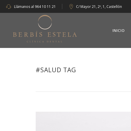
Llámanos al
964 10 11 21
C/ Mayor 21, 2º, 1, Castellón
INICIO
#SALUD TAG