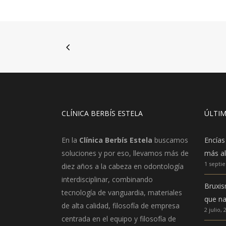
CLÍNICA BERBÍS ESTELA
ÚLTIM
En la
Clínica Berbís Estela
buscamos
Encías
soluciones y por eso, llevamos más de
más al
1 septi
diez años a la cabeza en odontología
interdisciplinar, combinando
Bruxis
tecnología de vanguardia, materiales
que na
de alta calidad, filosofía de empresa
2 julio, 
centrada en el equipo y filosofía de