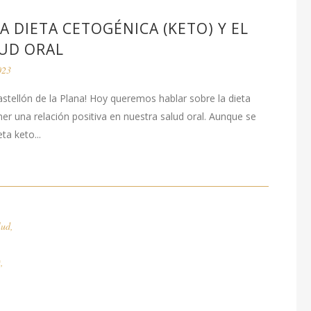
A DIETA CETOGÉNICA (KETO) Y EL
LUD ORAL
023
Castellón de la Plana! Hoy queremos hablar sobre la dieta
er una relación positiva en nuestra salud oral. Aunque se
a keto...
lud
,
t
,