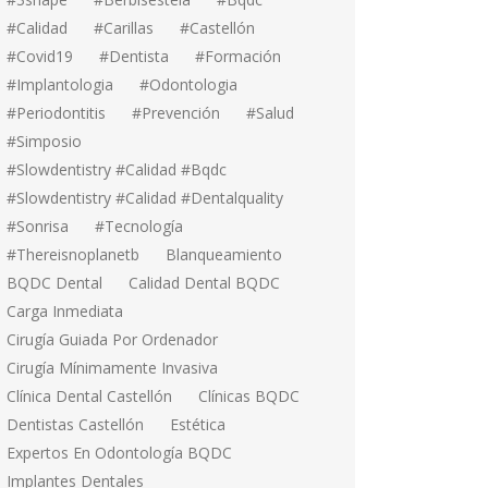
#calidad
#carillas
#Castellón
#covid19
#dentista
#formación
#implantologia
#odontologia
#periodontitis
#prevención
#salud
#simposio
#Slowdentistry #calidad #bqdc
#Slowdentistry #calidad #dentalquality
#sonrisa
#tecnología
#thereisnoplanetb
Blanqueamiento
BQDC Dental
Calidad Dental BQDC
Carga Inmediata
Cirugía Guiada Por Ordenador
Cirugía Mínimamente Invasiva
Clínica Dental Castellón
Clínicas BQDC
Dentistas Castellón
Estética
Expertos En Odontología BQDC
Implantes Dentales