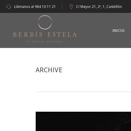
Llámanos al
964 10 11 21
C/ Mayor 21, 2º, 1, Castellón
INICIO
ARCHIVE