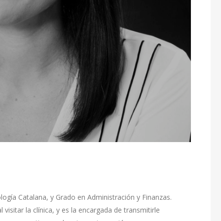
lología Catalana, y Grado en Administración y Finanzas.
isitar la clínica, y es la encargada de transmitirle