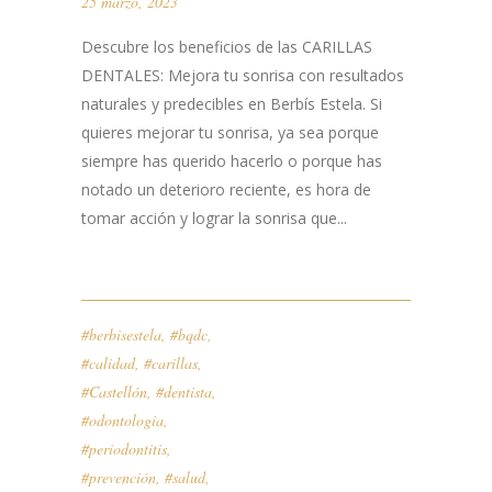
25 marzo, 2023
Descubre los beneficios de las CARILLAS
DENTALES: Mejora tu sonrisa con resultados
naturales y predecibles en Berbís Estela. Si
quieres mejorar tu sonrisa, ya sea porque
siempre has querido hacerlo o porque has
notado un deterioro reciente, es hora de
tomar acción y lograr la sonrisa que...
#berbisestela
,
#bqdc
,
#calidad
,
#carillas
,
#Castellón
,
#dentista
,
#odontologia
,
#periodontitis
,
#prevención
,
#salud
,