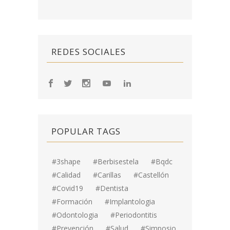
REDES SOCIALES
POPULAR TAGS
#3shape
#berbisestela
#bqdc
#calidad
#carillas
#Castellón
#covid19
#dentista
#formación
#implantologia
#odontologia
#periodontitis
#prevención
#salud
#simposio