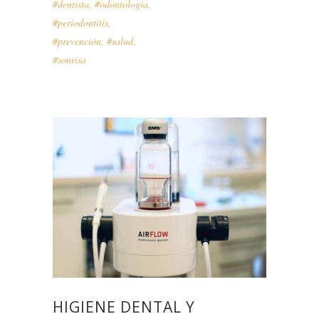
#dentista
,
#odontologia
,
#periodontitis
,
#prevención
,
#salud
,
#sonrisa
HIGIENE DENTAL Y