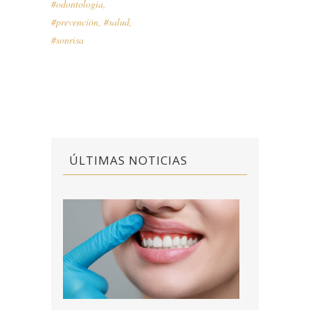
#odontologia
,
#prevención
,
#salud
,
#sonrisa
ÚLTIMAS NOTICIAS