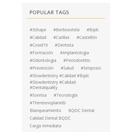
POPULAR TAGS
#3shape
#berbisestela
#bqdc
#calidad
#carillas
#Castellón
#covid19
#dentista
#formación
#implantologia
#odontologia
#periodontitis
#prevención
#salud
#simposio
#Slowdentistry #calidad #bqdc
#Slowdentistry #calidad
#dentalquality
#sonrisa
#tecnología
#thereisnoplanetb
Blanqueamiento
BQDC Dental
Calidad Dental BQDC
Carga Inmediata