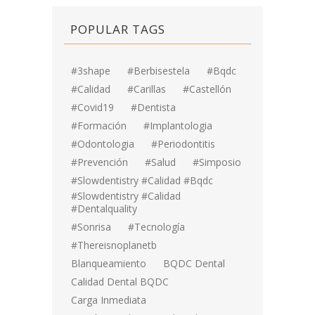
POPULAR TAGS
#3shape
#berbisestela
#bqdc
#calidad
#carillas
#Castellón
#covid19
#dentista
#formación
#implantologia
#odontologia
#periodontitis
#prevención
#salud
#simposio
#Slowdentistry #calidad #bqdc
#Slowdentistry #calidad
#dentalquality
#sonrisa
#tecnología
#thereisnoplanetb
Blanqueamiento
BQDC Dental
Calidad Dental BQDC
Carga Inmediata