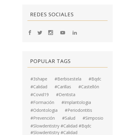
REDES SOCIALES
POPULAR TAGS
#3shape
#berbisestela
#bqdc
#calidad
#carillas
#Castellón
#covid19
#dentista
#formación
#implantologia
#odontologia
#periodontitis
#prevención
#salud
#simposio
#Slowdentistry #calidad #bqdc
#Slowdentistry #calidad