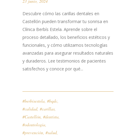
23 junio, 2024
Descubre cómo las carillas dentales en
Castellón pueden transformar tu sonrisa en
Clínica Berbís Estela. Aprende sobre el
proceso detallado, los beneficios estéticos y
funcionales, y cómo utilizamos tecnologías
avanzadas para asegurar resultados naturales
y duraderos. Lee testimonios de pacientes
satisfechos y conoce por qué...
#berbisestela
,
#bqdc
,
#calidad
,
#carillas
,
#Castellón
,
#dentista
,
#odontologia
,
#prevención
,
#salud
,