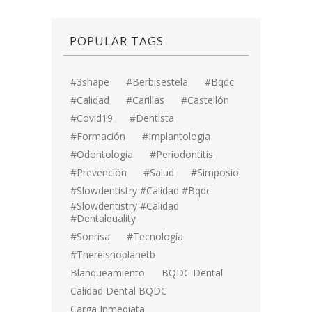
POPULAR TAGS
#3shape
#berbisestela
#bqdc
#calidad
#carillas
#Castellón
#covid19
#dentista
#formación
#implantologia
#odontologia
#periodontitis
#prevención
#salud
#simposio
#Slowdentistry #calidad #bqdc
#Slowdentistry #calidad
#dentalquality
#sonrisa
#tecnología
#thereisnoplanetb
Blanqueamiento
BQDC Dental
Calidad Dental BQDC
Carga Inmediata