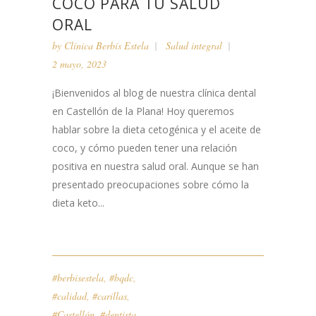
COCO PARA TU SALUD
ORAL
by
Clínica Berbís Estela
Salud integral
2 mayo, 2023
¡Bienvenidos al blog de nuestra clínica dental
en Castellón de la Plana! Hoy queremos
hablar sobre la dieta cetogénica y el aceite de
coco, y cómo pueden tener una relación
positiva en nuestra salud oral. Aunque se han
presentado preocupaciones sobre cómo la
dieta keto...
#berbisestela
,
#bqdc
,
#calidad
,
#carillas
,
#Castellón
,
#dentista
,