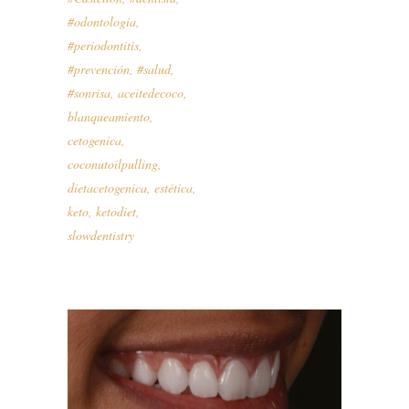
#odontologia
,
#periodontitis
,
#prevención
,
#salud
,
#sonrisa
,
aceitedecoco
,
blanqueamiento
,
cetogenica
,
coconutoilpulling
,
dietacetogenica
,
estética
,
keto
,
ketodiet
,
slowdentistry