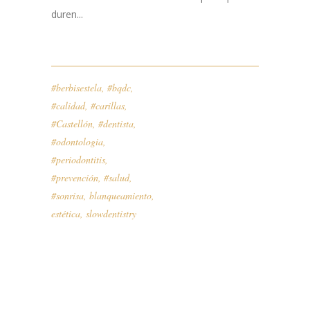
duren...
#berbisestela
,
#bqdc
,
#calidad
,
#carillas
,
#Castellón
,
#dentista
,
#odontologia
,
#periodontitis
,
#prevención
,
#salud
,
#sonrisa
,
blanqueamiento
,
estética
,
slowdentistry