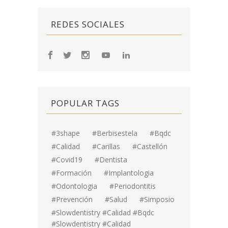
REDES SOCIALES
POPULAR TAGS
#3shape
#berbisestela
#bqdc
#calidad
#carillas
#Castellón
#covid19
#dentista
#formación
#implantologia
#odontologia
#periodontitis
#prevención
#salud
#simposio
#Slowdentistry #calidad #bqdc
#Slowdentistry #calidad