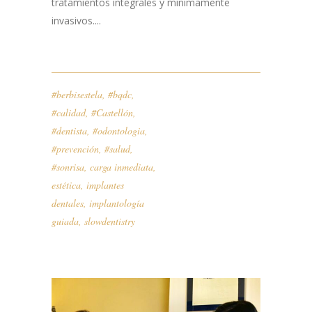
tratamientos integrales y mínimamente
invasivos....
#berbisestela
,
#bqdc
,
#calidad
,
#Castellón
,
#dentista
,
#odontologia
,
#prevención
,
#salud
,
#sonrisa
,
carga inmediata
,
estética
,
implantes
dentales
,
implantología
guiada
,
slowdentistry