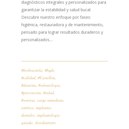
diagnósticos integrales y personalizados para
garantizar la estabilidad y salud bucal.
Descubre nuestro enfoque por fases:
higiénica, restauradora y de mantenimiento,
pensado para lograr resultados duraderos y
personalizados....
#berbisestela
,
#bqdc
,
#calidad
,
#Castellón
,
#dentista
,
#odontologia
,
#prevención
,
#salud
,
#sonrisa
,
carga inmediata
,
estética
,
implantes
dentales
,
implantología
guiada
,
slowdentistry