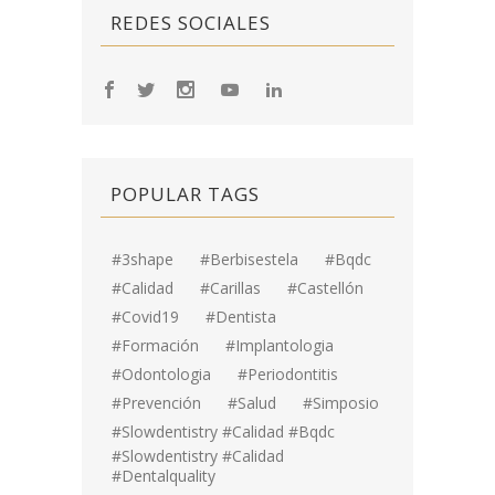
REDES SOCIALES
POPULAR TAGS
#3shape
#berbisestela
#bqdc
#calidad
#carillas
#Castellón
#covid19
#dentista
#formación
#implantologia
#odontologia
#periodontitis
#prevención
#salud
#simposio
#Slowdentistry #calidad #bqdc
#Slowdentistry #calidad
#dentalquality