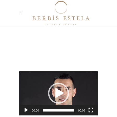
Reproductor
de
vídeo
00:00
00:08