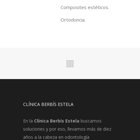
Composites estéticos.
Ortodoncia.
CLÍNICA BERBÍS ESTELA
En la
Clínica Berbís Estela
buscamos
soluciones y por eso, llevamos más de diez
años a la cabeza en odontología