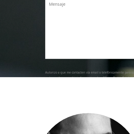
Autorizo a que me contacten vía email o telefónicamente para c
y vía email para recibir información sobre Clínica Berbís Estela y
Acepto.